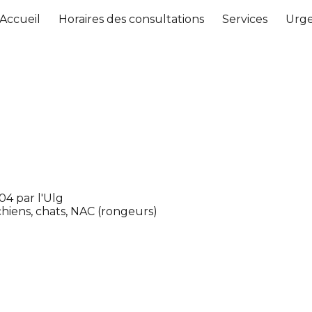
Accueil
Horaires des consultations
Services
Urg
ip to main content
Skip to navigat
04 par l'Ulg
chiens, chats, NAC (rongeurs)